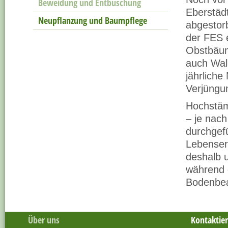
Beweidung und Entbuschung
Eberstädt
Neupflanzung und Baumpflege
abgestor
der
FES
e
Obstbäum
auch Waln
jährliche
Verjüngu
Hochstäm
– je nach
durchgef
Lebenser
deshalb 
während 
Bodenbea
Über uns
Kontaktier