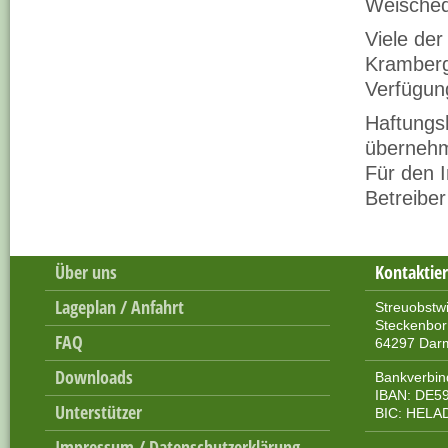
Weisched
Viele de
Kramberg
Verfügung
Haftungsh
übernehme
Für den I
Betreiber
Über uns
Kontaktier
Lageplan / Anfahrt
Streuobstw
Steckenbo
FAQ
64297 Dar
Downloads
Bankverbin
IBAN: DE59
Unterstützer
BIC: HEL
Impressum / Datenschutzerklärung