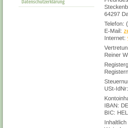
Datenschutzerklärung
Steckenb
64297 Da
Telefon:
E-Mail:
z
Internet:
Vertretun
Reiner W
Registerg
Register
Steuernu
USt-IdNr
Kontoinh
IBAN
: D
BIC
: HE
Inhaltlic