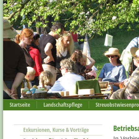
Startseite
Landschaftspflege
Streuobstwiesenpr
Betriebs
Exkursionen, Kurse & Vorträge
In Verbi