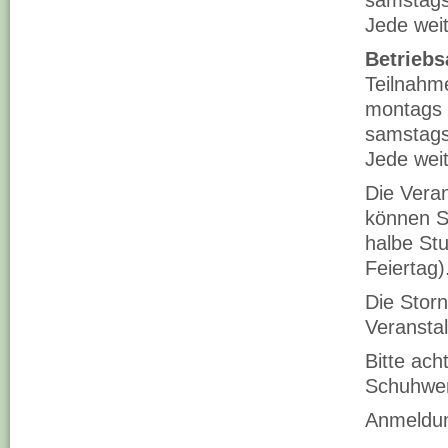
samstags
Jede wei
Betriebs
Teilnahm
montags b
samstags
Jede wei
Die Vera
können S
halbe St
Feiertag)
Die Stor
Veranstal
Bitte ach
Schuhwe
Anmeldun